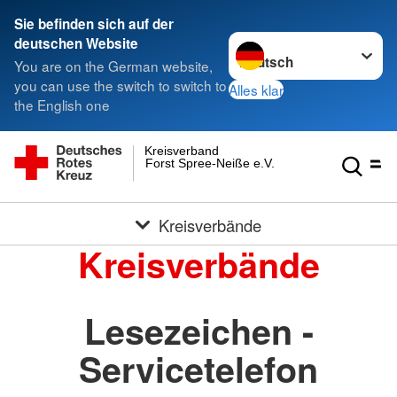
Sie befinden sich auf der
Sprache wechseln zu
deutschen Website
You are on the German website,
you can use the switch to switch to
Alles klar
the English one
Kreisverband
Forst Spree-Neiße e.V.
Kreisverbände
Kreisverbände
Lesezeichen -
Servicetelefon