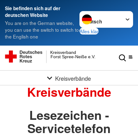
Sie befinden sich auf der
Sprache wechseln zu
deutschen Website
You are on the German website,
you can use the switch to switch to
Alles klar
the English one
Kreisverband
Forst Spree-Neiße e.V.
Kreisverbände
Kreisverbände
Lesezeichen -
Servicetelefon