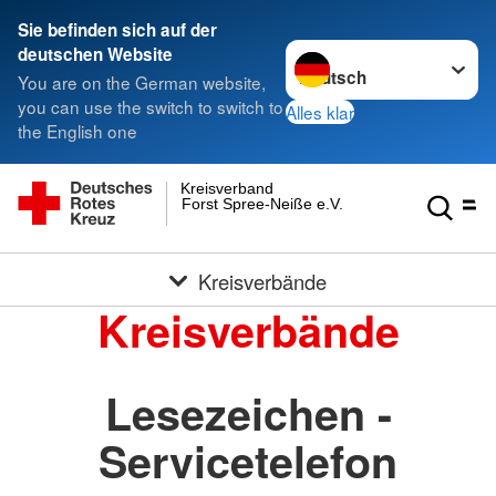
Sie befinden sich auf der
Sprache wechseln zu
deutschen Website
You are on the German website,
you can use the switch to switch to
Alles klar
the English one
Kreisverband
Forst Spree-Neiße e.V.
Kreisverbände
Kreisverbände
Lesezeichen -
Servicetelefon