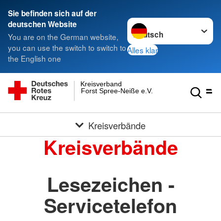
Sie befinden sich auf der
Sprache wechseln zu
deutschen Website
You are on the German website,
you can use the switch to switch to
Alles klar
the English one
Kreisverband
Forst Spree-Neiße e.V.
Kreisverbände
Kreisverbände
Lesezeichen -
Servicetelefon