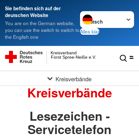
Sie befinden sich auf der
Sprache wechseln zu
deutschen Website
You are on the German website,
you can use the switch to switch to
Alles klar
the English one
Kreisverband
Forst Spree-Neiße e.V.
Kreisverbände
Kreisverbände
Lesezeichen -
Servicetelefon