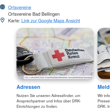
Ortsvereine
Ortsvereine Bad Bellingen
Karte:
Link zur Google Maps Ansicht
Adressen
Meld
Nutzen Sie unseren Adressfinder, um
Wir inf
Ansprechpartner und Infos über DRK-
Pressei
Einrichtungen zu finden.
DRK. In