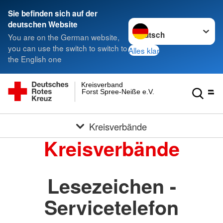
Sie befinden sich auf der
Sprache wechseln zu
deutschen Website
You are on the German website,
you can use the switch to switch to
Alles klar
the English one
Kreisverband
Forst Spree-Neiße e.V.
Kreisverbände
Kreisverbände
Lesezeichen -
Servicetelefon