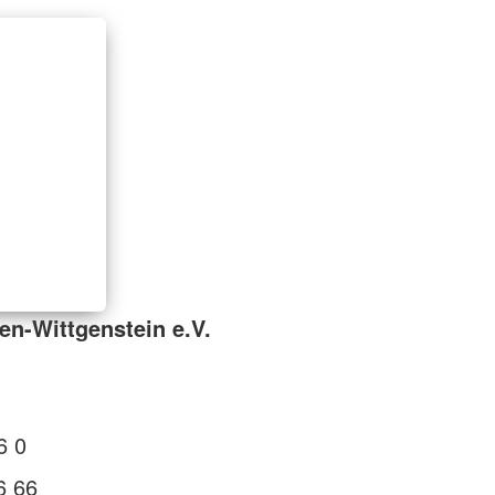
en-Wittgenstein e.V.
6 0
6 66