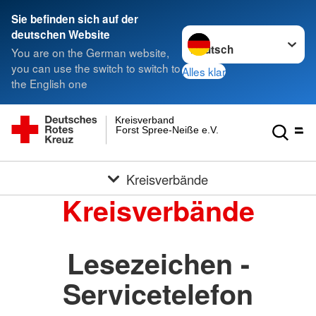
Sie befinden sich auf der
Sprache wechseln zu
deutschen Website
You are on the German website,
you can use the switch to switch to
Alles klar
the English one
Kreisverband
Forst Spree-Neiße e.V.
Kreisverbände
Kreisverbände
Lesezeichen -
Servicetelefon