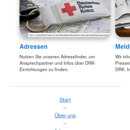
Adressen
Meld
Nutzen Sie unseren Adressfinder, um
Wir inf
Ansprechpartner und Infos über DRK-
Pressei
Einrichtungen zu finden.
DRK. In
Start
Über uns