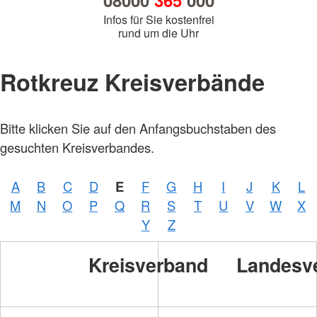
08000
365
000
Infos für Sie kostenfrei
rund um die Uhr
Rotkreuz Kreisverbände
Bitte klicken Sie auf den Anfangsbuchstaben des
gesuchten Kreisverbandes.
A
B
C
D
E
F
G
H
I
J
K
L
M
N
O
P
Q
R
S
T
U
V
W
X
Y
Z
Kreisverband
Landesv