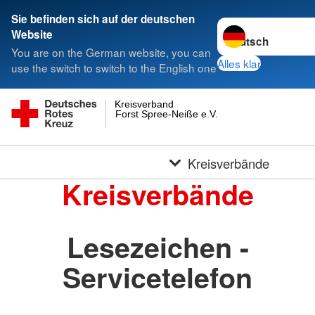
Sie befinden sich auf der deutschen
Sprache wechseln 
Website
You are on the German website, you can
Alles klar
use the switch to switch to the English one
Kreisverband
Forst Spree-Neiße e.V.
Kreisverbände
Kreisverbände
Lesezeichen -
Servicetelefon