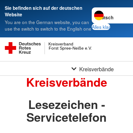
Sie befinden sich auf der deutschen
Sprache wechseln 
Website
You are on the German website, you can
Alles klar
use the switch to switch to the English one
Kreisverband
Forst Spree-Neiße e.V.
Kreisverbände
Kreisverbände
Lesezeichen -
Servicetelefon