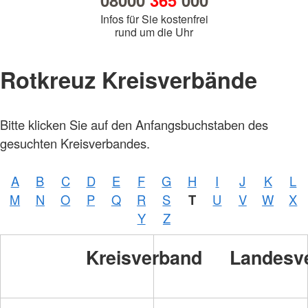
08000
365
000
Infos für Sie kostenfrei
rund um die Uhr
Rotkreuz Kreisverbände
Bitte klicken Sie auf den Anfangsbuchstaben des
gesuchten Kreisverbandes.
A
B
C
D
E
F
G
H
I
J
K
L
M
N
O
P
Q
R
S
T
U
V
W
X
Y
Z
Kreisverband
Landesv