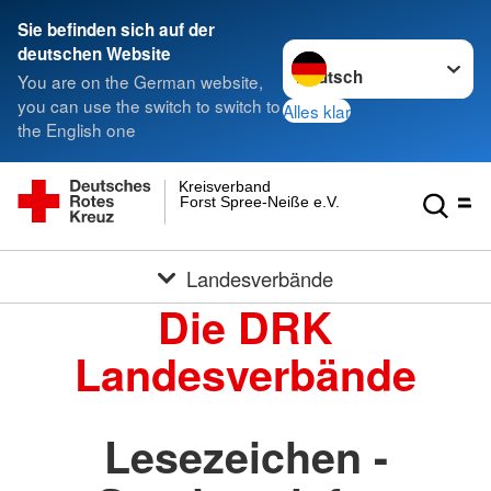
Sie befinden sich auf der
Sprache wechseln zu
deutschen Website
You are on the German website,
you can use the switch to switch to
Alles klar
the English one
Kreisverband
Forst Spree-Neiße e.V.
Landesverbände
Die DRK
Landesverbände
Lesezeichen -