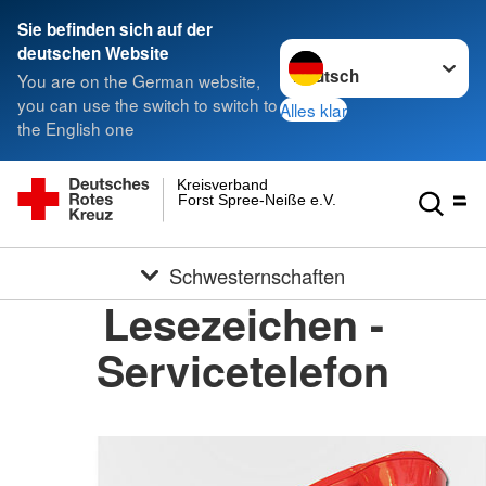
Sie befinden sich auf der
Sprache wechseln zu
deutschen Website
You are on the German website,
you can use the switch to switch to
Alles klar
the English one
Kreisverband
Forst Spree-Neiße e.V.
Schwesternschaften
Lesezeichen -
Servicetelefon