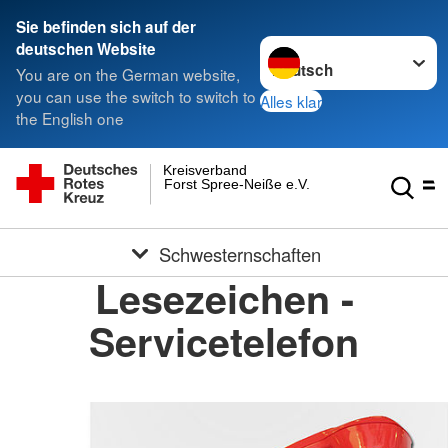
Sie befinden sich auf der
Sprache wechseln zu
deutschen Website
You are on the German website,
you can use the switch to switch to
Alles klar
the English one
Kreisverband
Forst Spree-Neiße e.V.
Schwesternschaften
Lesezeichen -
Servicetelefon