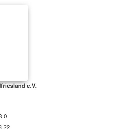
friesland e.V.
8 0
8 22