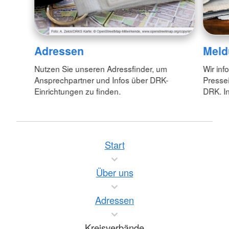
Adressen
Meld
Nutzen Sie unseren Adressfinder, um
Wir inf
Ansprechpartner und Infos über DRK-
Pressei
Einrichtungen zu finden.
DRK. In
Start
Über uns
Adressen
Kreisverbände