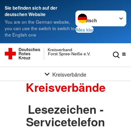
Sie befinden sich auf der
Sprache wechseln zu
deutschen Website
You are on the German website,
you can use the switch to switch to
Alles klar
the English one
Kreisverband
Forst Spree-Neiße e.V.
Kreisverbände
Kreisverbände
Lesezeichen -
Servicetelefon