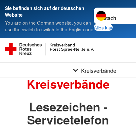
Sie befinden sich auf der deutschen
Sprache wechseln 
Website
You are on the German website, you can
Alles klar
use the switch to switch to the English one
Kreisverband
Forst Spree-Neiße e.V.
Kreisverbände
Kreisverbände
Lesezeichen -
Servicetelefon