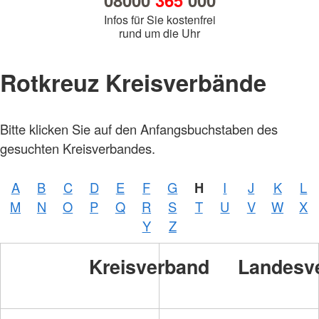
08000
365
000
Infos für Sie kostenfrei
rund um die Uhr
Rotkreuz Kreisverbände
Bitte klicken Sie auf den Anfangsbuchstaben des
gesuchten Kreisverbandes.
A
B
C
D
E
F
G
H
I
J
K
L
M
N
O
P
Q
R
S
T
U
V
W
X
Y
Z
Kreisverband
Landesv