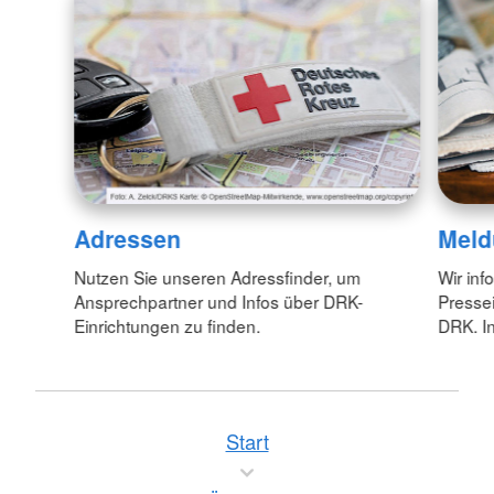
Adressen
Meld
Nutzen Sie unseren Adressfinder, um
Wir inf
Ansprechpartner und Infos über DRK-
Pressei
Einrichtungen zu finden.
DRK. In
Start