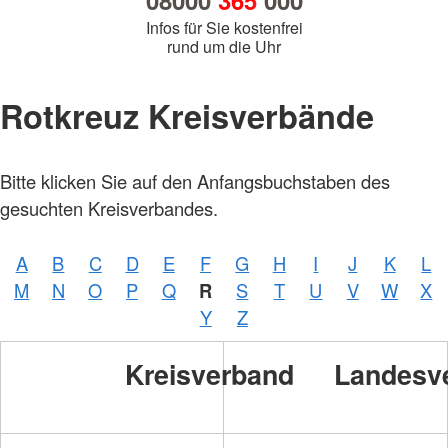
08000
365
000
Infos für Sie kostenfrei
rund um die Uhr
Rotkreuz Kreisverbände
Bitte klicken Sie auf den Anfangsbuchstaben des
gesuchten Kreisverbandes.
A
B
C
D
E
F
G
H
I
J
K
L
M
N
O
P
Q
R
S
T
U
V
W
X
Y
Z
Kreisverband
Landesv