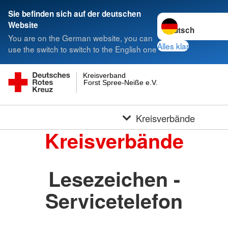
Sie befinden sich auf der deutschen
Sprache wechseln 
Website
You are on the German website, you can
Alles klar
use the switch to switch to the English one
Kreisverband
Forst Spree-Neiße e.V.
Kreisverbände
Kreisverbände
Lesezeichen -
Servicetelefon