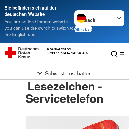
Sie befinden sich auf der
Sprache wechseln zu
deutschen Website
You are on the German website,
you can use the switch to switch to
Alles klar
the English one
Kreisverband
Forst Spree-Neiße e.V.
Schwesternschaften
Lesezeichen -
Servicetelefon